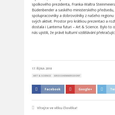
spolkového prezidenta, Franka-Waltra Steinmeier
Büdenbender a saského ministerského předsedu,
spolupracovníky a dobrovolníky z našeho regionu m
svých aktivit. Prostor pro krátkou prezentaci a ro
dostala i Lanterna futuri – Art & Science. Bylo to
nás ujistili, že právě kulturní vzdělávání překračuj
17. ŘÍJNA 2018
ART & SCIENCE
GROSSHENNERSDORF
Facebook
Google+
Tw
Vítejte ve věku člověka!