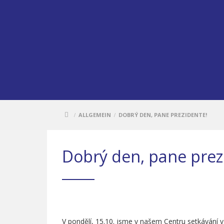
ALLGEMEIN
DOBRÝ DEN, PANE PREZIDENTE!
/
/
Dobrý den, pane prez
V pondělí, 15.10. jsme v našem Centru setkávání 