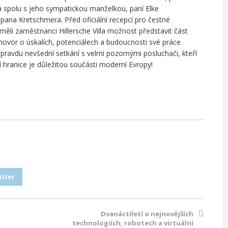
a spolu s jeho sympatickou manželkou, paní Elke
 pana Kretschmera.
Před oficiální recepcí pro čestné
ěli zaměstnanci Hillersche Villa možnost představit část
zhovor o úskalích, potenciálech a budoucnosti své práce
 opravdu nevšední setkání s velmi pozornými posluchači, kteří
ící hranice je důležitou součásti moderní Evropy!
itter
Dvanáctiletí o nejnovějších
technologiích, robotech a virtuální