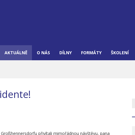
AKTUÁLNĚ
O NÁS
DÍLNY
FORMÁTY
ŠKOLENÍ
idente!
v Großhennersdorfu přivítali mimořádnou návštěvu, pana