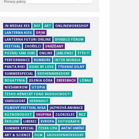
IN MEDIAS RES
NFF
ART
ONLINEWORKSHOP
LANTERNA KIDS
DPJW
LANTERNA FUTURI ONLINE
DIVADLO FÓRUM
FESTIVAL
ZHOŘELCI
DRÁŽĎANY
POZNEJ SÁM SEBE
ONLINE
JABLONEC
ŠTĚSTÍ
PERFORMANCE
RUMBURK
INTER MUNDIA
PANTA RHEI
DONE BY LOVE
TÝDENNÍ DÍLNY
SUMMERSPECIAL
SEIFHENNERSDORF
BOGATYNIA
JELENIA GÓRA
EBERSBACH
LÖBAU
NIEDAMIROW
UTOPIA
ČESKO-NĚMECKÝ FOND BUDOUCNOSTI
VARNSDORF
HERRNHUT
FILMOVÝ FESTIVAL NISA
JAZYKOVÁ ANIMACE
RŮZNORODOST
SKUPINA
ZGORZELEC
BGZ
ŠKOLENÍ
LIBEREC
EVROPA
FOTOGRAFIE
SUMMER SPECIAL
ČESKA LÍPA
AKČNÍ UMĚNÍ
ART & SCIENCE
FILM
GROSSHENNERSDORF