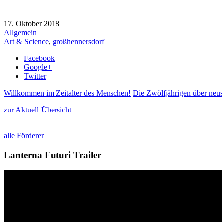
17. Oktober 2018
Allgemein
Art & Science
,
großhennersdorf
Facebook
Google+
Twitter
Willkommen im Zeitalter des Menschen!
Die Zwölfjährigen über neu
zur Aktuell-Übersicht
alle Förderer
Lanterna Futuri Trailer