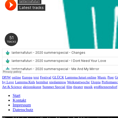
DPJW
online
Europa
text
Festival
GLÜCK
Lanterna futuri online
Music
Prag
Gö
by Love
Lanterna Kids
herrnhut
niedamirow
Werkstattwoche
Utopia
Performanc
Art & Science
aktionskunst
Summer Special
film
theater
musik
großhennersdorf
Start
Kontakt
Impressum
Datenschutz