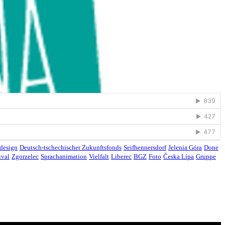
design
Deutsch-tschechischer Zukunftsfonds
Seifhennersdorf
Jelenia Góra
Done
ival
Zgorzelec
Sprachanimation
Vielfalt
Liberec
BGZ
Foto
Česka Lípa
Gruppe