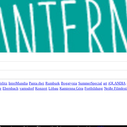
rlitz
InterMundia
Panta rhei
Rumburk
Bogatynia
SummerSpecial
art
iQLANDIA
e
Ebersbach
varnsdorf
Konzert
Löbau
Kamienna Góra
Fortbildung
Neiße Filmfest