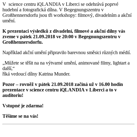
V science centru iQLANDIA v Liberci se odehrává poprvé
hudební a fotografická dílna. V Begegnungszentru v
Großhennersdorfu jsou tři workshopy: filmový, divadelním a akční
umění.
K prezentaci výsledků z divadelní, filmové a akční dílny vás
zveme v pátek 21.09.2018 ve 20:00 v Begegnungszentru v
Großhennersdorfu.
Například akční umění připravilo barevnou směsici různých médií.
„Můžete se těšit na na výtvarné umění, animované filmy, lightart a
další,“
říká vedoucí dílny Katrina Munder.
Pozor – rovněž v pátek 21.09.2018 začíná už v 16.00 hodin
prezentace v science centru iQLANDIA v Liberci a to v
auditoriu!
Vstupné je zdarma!
Těšíme se na vás!