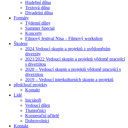
Hudební dílna
Textová dílna
Divadelní dílna
Formáty
Týdenní dílny
Summer Special
Koncerty
Filmový festival Nisa – Filmový workshop
Školení
2024 Vedoucí skupin a projektů z uvědoměním
diverzity
2021/2022 Vedoucí skupin a projektů vědomě pracující
s diverzitou
2020 – Vedoucí skupin a projektů vědomě pracující s
diverzitou
2019 – Vedoucí interkulturních skupin a projektů
předchozí projekty
Kontakt
Lidé
Iniciátoři
Vedoucí dílen
Tlumočníci
Kooperační učitelé
Dobrovolníci
Kontakt