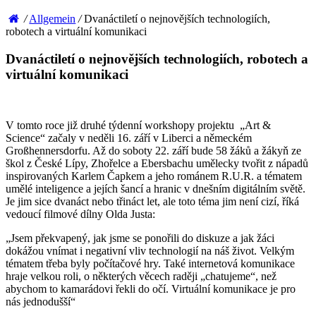
/
Allgemein
/
Dvanáctiletí o nejnovějších technologiích,
robotech a virtuální komunikaci
Dvanáctiletí o nejnovějších technologiích, robotech a
virtuální komunikaci
V tomto roce již druhé týdenní workshopy projektu „Art &
Science“ začaly v neděli 16. září v Liberci a německém
Großhennersdorfu. Až do soboty 22. září bude 58 žáků a žákyň ze
škol z České Lípy, Zhořelce a Ebersbachu umělecky tvořit z nápadů
inspirovaných Karlem Čapkem a jeho románem R.U.R. a tématem
umělé inteligence a jejích šancí a hranic v dnešním digitálním světě.
Je jim sice dvanáct nebo třináct let, ale toto téma jim není cizí, říká
vedoucí filmové dílny Olda Justa:
„Jsem překvapený, jak jsme se ponořili do diskuze a jak žáci
dokážou vnímat i negativní vliv technologií na náš život. Velkým
tématem třeba byly počítačové hry. Také internetová komunikace
hraje velkou roli, o některých věcech raději „chatujeme“, než
abychom to kamarádovi řekli do očí. Virtuální komunikace je pro
nás jednodušší“