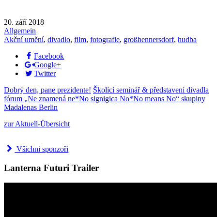
20. září 2018
Allgemein
Akční umění
,
divadlo
,
film
,
fotografie
,
großhennersdorf
,
hudba
Facebook
Google+
Twitter
Dobrý den, pane prezidente!
Školící seminář & představení divadla
fórum „Ne znamená ne*No signigica No*No means No“ skupiny
Madalenas Berlin
zur Aktuell-Übersicht
Všichni sponzoři
Lanterna Futuri Trailer