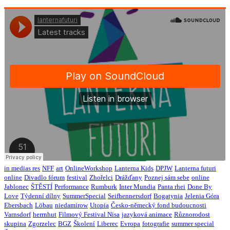
in medias res
NFF
art
OnlineWorkshop
Lanterna Kids
DPJW
Lanterna futuri
online
Divadlo fórum
festival
Zhořelci
Drážďany
Poznej sám sebe
online
Jablonec
ŠTĚSTÍ
Performance
Rumburk
Inter Mundia
Panta rhei
Done By
Love
Týdenní dílny
SummerSpecial
Seifhennersdorf
Bogatynia
Jelenia Góra
Ebersbach
Löbau
niedamirow
Utopia
Česko-německý fond budoucnosti
Varnsdorf
herrnhut
Filmový Festival Nisa
jazyková animace
Různorodost
skupina
Zgorzelec
BGZ
Školení
Liberec
Evropa
fotografie
summer special