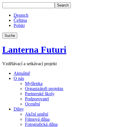
Deutsch
Čeština
Polski
Suche
Lanterna Futuri
Vzdělávací a setkávací projekt
Aktuálně
O nás
Myšlenka
Organizátoři projektu
Partnerské školy
Podporovatel
Ocenění
Dílny
Akční umění
Filmová dílna
Fotografická dílna