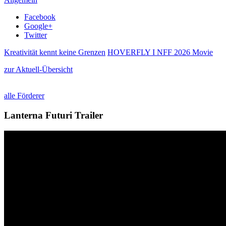
Facebook
Google+
Twitter
Kreativität kennt keine Grenzen
HOVERFLY I NFF 2026 Movie
zur Aktuell-Übersicht
alle Förderer
Lanterna Futuri Trailer