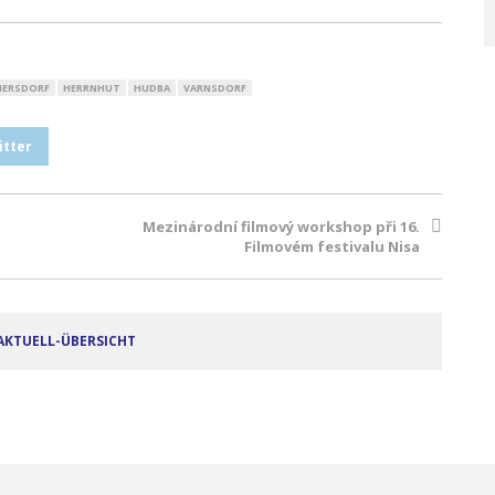
ERSDORF
HERRNHUT
HUDBA
VARNSDORF
itter
Mezinárodní filmový workshop při 16.
Filmovém festivalu Nisa
AKTUELL-ÜBERSICHT