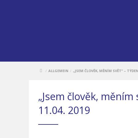
ALLGEMEIN
„JSEM ČLOVĚK, MĚNÍM SVĚT“ – TÝDENNÍ
/
/
„Jsem člověk, měním sv
11.04. 2019