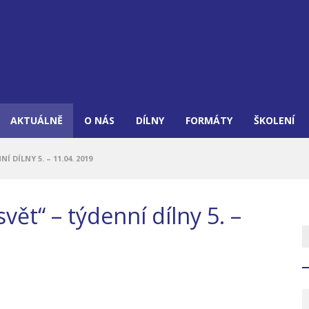
AKTUÁLNĚ
O NÁS
DÍLNY
FORMÁTY
ŠKOLENÍ
 DÍLNY 5. – 11.04. 2019
ět“ – týdenní dílny 5. –