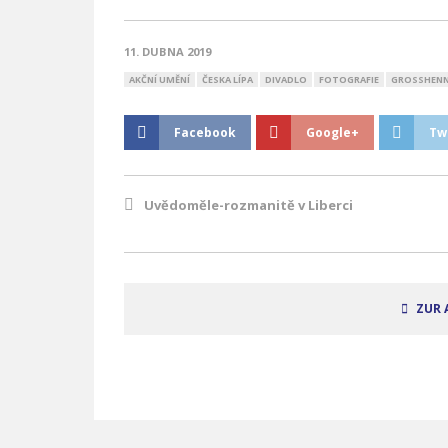
11. DUBNA 2019
AKČNÍ UMĚNÍ
ČESKA LÍPA
DIVADLO
FOTOGRAFIE
GROSSHENN
Facebook
Google+
Tw
Uvědoměle-rozmanitě v Liberci
ZUR 