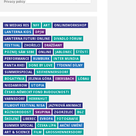
IN MEDIAS RES
NFF
ART
ONLINEWORKSHOP
LANTERNA KIDS
DPJW
LANTERNA FUTURI ONLINE
DIVADLO FÓRUM
FESTIVAL
ZHOŘELCI
DRÁŽĎANY
POZNEJ SÁM SEBE
ONLINE
JABLONEC
ŠTĚSTÍ
PERFORMANCE
RUMBURK
INTER MUNDIA
PANTA RHEI
DONE BY LOVE
TÝDENNÍ DÍLNY
SUMMERSPECIAL
SEIFHENNERSDORF
BOGATYNIA
JELENIA GÓRA
EBERSBACH
LÖBAU
NIEDAMIROW
UTOPIA
ČESKO-NĚMECKÝ FOND BUDOUCNOSTI
VARNSDORF
HERRNHUT
FILMOVÝ FESTIVAL NISA
JAZYKOVÁ ANIMACE
RŮZNORODOST
SKUPINA
ZGORZELEC
BGZ
ŠKOLENÍ
LIBEREC
EVROPA
FOTOGRAFIE
SUMMER SPECIAL
ČESKA LÍPA
AKČNÍ UMĚNÍ
ART & SCIENCE
FILM
GROSSHENNERSDORF