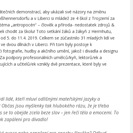
átečních demonstrací, aby ukázali své názory na změnu
roßhennersdorfu a v Liberci si mládež ze 4 škol z Trojzemí za
éma „antropocén“ – člověk a příroda- nedostatek zdrojů &
eli chodit za školu!
Toto setkání žáků a žákyň z Herrnhutu,
od 5. do 11.4. 2019. Celkem se zúčastnilo 31 mladých lidí ve
e dvou dílnách v Liberci. Při tom byly postoje k
 fotografie, hudby a akčního umění, jakož i divadla a designu
. Za podpory profesionálních umělců/kyň, lektorů/ek a
ících a učitelů/ek vznikly dvě prezentace, které byly ve
í lidé, kteří mluví odlišnými mateřskými jazyky a
? Občas jsou myšlenky tak hlubokého rázu, že je třeba
 se to obejde zcela beze slov – jen řečí těla a emocemi. To
ak zapáleni pro divadlo!