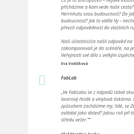
Co je to antropocén – nějaké exot
přicházíme a kam vede naše cesta? 
Herrnhutu svou budoucnost? Do jaké
budoucnost? Jak to vidíte Vy – nechá
převzít odpovědnost do vlastních r
Naši účastníci/ce našli odpověď na
zakomponovali je do scénáře, na jeh
Veřejnosti své dílo s velkým úspěche
Eva Vodičková
FabLab
„Ve FabLabu se z nápadů stává skut
laserový řezák a vinylová tiskárna
způsobem zacházíme my, lidé, se Z
ovládat jako doteď? Jakou roli při 
středu večer.““