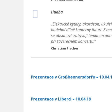
Olaf Matthei-Socha
Hudba
„Elektrické kytary, akordeon, ukulel
hudební dílně Lanterny futuri. Z m
se obsahově zabývají tématem antrop
při závěrečném koncertu!“
Christian Fischer
Prezentace v Großhennersdorfu – 10.04.
Prezentace v Liberci – 10.04.19