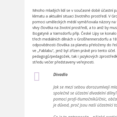
Mnoho mladých lidí se v současné době účastní p
klimatu a aktuální situaci životního prostředí. V G
pomoci uměleckých médií vyměňovala názory na t
vlivy člověka na životní prostředí, a to aniž by mus
Bogatyně a Varnsdorfu příp. České Lípy se konalo 
třech mediálních dílnách v Großhennersdorfu a 18 v
odpovědnosti člověka za planetu přeloženy do řeči
ve „Fablabu“, jenž byl zřízen právě pro tento účel
pedagogů/pedagožek, tak i jazykových zprostředkuj
středu večer představeny veřejnosti.
Divadlo
Jak se mezi sebou dorozumívají mlad
společně se účastní divadelní dílny
pomoci profi-tlumočníků/čnic, občas
je důvod, proč jsou naši účastníci t