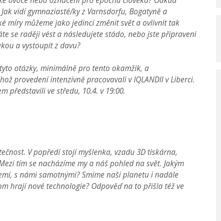
ické ovoce nebo označení pro epochu člověka? Odkud
Jak vidí gymnaziasté/ky z Varnsdorfu, Bogatyně a
 míry můžeme jako jedinci změnit svět a ovlivnit tak
te se raději vést a následujete stádo, nebo jste připraveni
ukou a vystoupit z davu?
 tyto otázky, minimálně pro tento okamžik, a
ož provedení intenzivně pracovavali v IQLANDII v Liberci.
m představili ve středu, 10.4. v 19:00.
ečnost. V popředí stojí myšlenka, vzadu 3D tiskárna,
. Mezi tím se nacházíme my a náš pohled na svět. Jakým
emí, s námi samotnými? Smíme naši planetu i nadále
tom hrají nové technologie? Odpověď na to přišla též ve