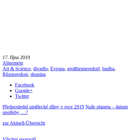
17. října 2019
Allgemein
Art & Science
,
divadlo
,
Evropa
,
großhennersdorf
,
hudba
,
Různorodost
,
skupina
Facebook
Google+
Twitter
Předposlední umělecké dílny v roce 2019
Naše planeta – datum
spotřeby …?
zur Aktuell-Übersicht
Všichni sponzoři