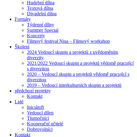
Hudební dílna
Textová dílna
Divadelní dílna
Formáty
Týdenní dílny
Summer Special
Koncerty
Filmový festival Nisa – Filmový workshop
Školení
2024 Vedoucí skupin a projektů z uvědoměním
diverzity
2021/2022 Vedoucí skupin a projektů vědomě pracující
s diverzitou
2020 – Vedoucí skupin a projektů vědomě pracující s
diverzitou
2019 – Vedoucí interkulturních skupin a projektů
předchozí projekty
Kontakt
Lidé
Iniciátoři
Vedoucí dílen
Tlumočníci
Kooperační učitelé
Dobrovolníci
Kontakt