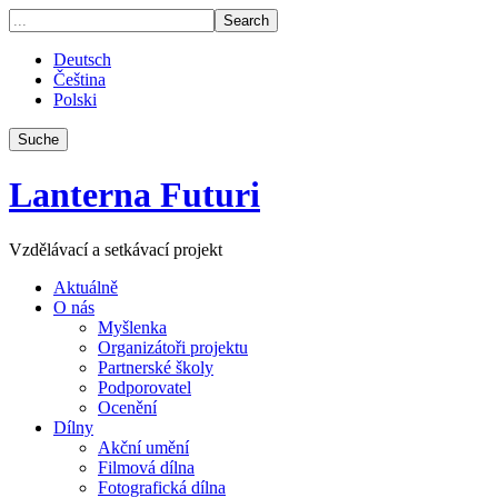
Deutsch
Čeština
Polski
Suche
Lanterna Futuri
Vzdělávací a setkávací projekt
Aktuálně
O nás
Myšlenka
Organizátoři projektu
Partnerské školy
Podporovatel
Ocenění
Dílny
Akční umění
Filmová dílna
Fotografická dílna