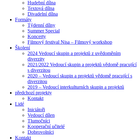
Hudební dílna
Textová dílna
Divadelní dílna
Formáty
Týdenní dílny
Summer Special
Koncerty
Filmový festival Nisa – Filmový workshop
Školení
2024 Vedoucí skupin a projektů z uvědoměním
diverzity
2021/2022 Vedoucí skupin a projektů vědomě pracující
s diverzitou
2020 – Vedoucí skupin a projektů vědomě pracující s
diverzitou
2019 – Vedoucí interkulturních skupin a projektů
předchozí projekty
Kontakt
Lidé
Iniciátoři
Vedoucí dílen
Tlumočníci
Kooperační učitelé
Dobrovolníci
Kontakt