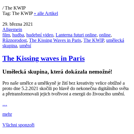
/
The KWIP
Tag:
The KWIP
» alle Artikel
29. března 2021
Allgemein
film
,
hudba
,
hudební video
,
Lanterna futuri online
,
online
,
Různorodost
,
The Kissing Waves in Paris
,
The KWIP
,
umělecká
skupina
,
umění
The Kissing waves in Paris
Umělecká skupina, která dokázala nemožné!
Pro naše umělce a umělkyně je žití bez kreativity velice obtížné a
proto dne 5.2.2021 skočili po hlavě do nekonečna digitálního světa
a přetransformovali jejich tvořivost a energii do živoucího umění.
…
mehr
Všichni sponzoři