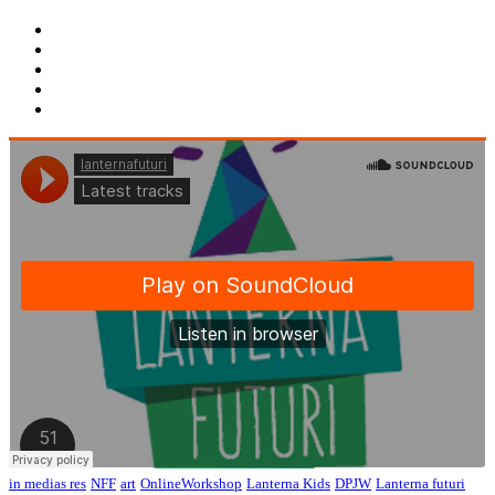
in medias res
NFF
art
OnlineWorkshop
Lanterna Kids
DPJW
Lanterna futuri