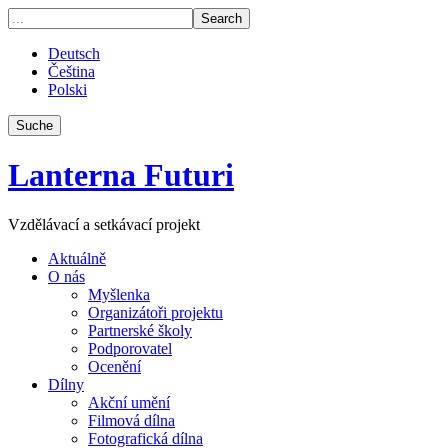
Deutsch
Čeština
Polski
Suche
Lanterna Futuri
Vzdělávací a setkávací projekt
Aktuálně
O nás
Myšlenka
Organizátoři projektu
Partnerské školy
Podporovatel
Ocenění
Dílny
Akční umění
Filmová dílna
Fotografická dílna