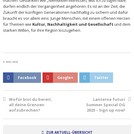
machen. Gedanken wie
„Niemanden interessiert, was ich zu sagen habe.“
dürfen endlich der Vergangenheit angehören. Es ist an der Zeit, die
Zukunft der künftigen Generationen nachhaltig zu sichern und dafür
braucht es vor allem eins: Junge Menschen, mit einem offenen Herzen
für Themen wie
Kultur, Nachhaltigkeit und Gesellschaft
und dem
starken Willen, für ihre Region loszugehen.
6. MAI 2025
Facebook
Google+
Twitter
Wofür bist du bereit,
Lanterna futuri
all deine Grenzen
Summer Special OG
aufzubrechen?
2025 – Sign up now!
ZUR AKTUELL-ÜBERSICHT