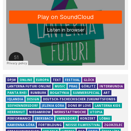
DPJW
ONLINE
EUROPA
TEXT
FESTIVAL
GLÜCK
LANTERNA FUTURI ONLINE
MUSIC
PRAG
GÖRLITZ
INTERMUNDIA
PANTA RHEI
RUMBURK
BOGATYNIA
SUMMERSPECIAL
ART
IQLANDIA
DESIGN
DEUTSCH-TSCHECHISCHER ZUKUNFTSFONDS
SEIFHENNERSDORF
JELENIA GÓRA
DONE BY LOVE
LANTERNA KIDS
HERRNHUT
NIEDAMIROW
WERKSTATTWOCHE
UTOPIA
PERFORMANCE
EBERSBACH
VARNSDORF
KONZERT
LÖBAU
KAMIENNA GÓRA
FORTBILDUNG
NEISSE FILMFESTIVAL
ZGORZELEC