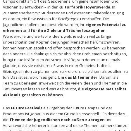
Camps direkt am Ort des Geschehens, um gemeinsam Ideen und
Visionen zu entwickeln – in der
Kulturfabrik Hoyerswerda
. In
Zusammenarbeit mit Studierenden und externen Stakeholdern ging
es darum, ein Bewusstsein für
Beteiligung
zu erschaffen. Die
Jugendlichen sollen darin bestärkt werden, ihr
eigenes Potenzial zu
erkennen
und
für ihre Ziele und Träume loszugehen
.
Wundervolle und wertvolle Ideen, welche schon viel zu lange
unbeachtet in den Köpfen der jungen Menschen herumschwirren,
können hier nun geteilt und offen besprochen werden. Zu bemerken,
dass andere Gleichaltrige sich mit ähnlichen Problemen beschäftigen,
bringt neue Kräfte zum Vorschein. Kräfte, von denen man niemals
glaubte, dass sie existieren. Etwas in einer Gemeinschaft mit
Gleichgesinnten zu planen und zu kreieren, ist leichter, als es allein zu
tun. Das ist es, worum es geht.
Um das Miteinander.
Darum, als
Team zu überlegen, inwieweit sich die vielen Ideen und Themen in die
Tat umsetzen lassen und was es braucht,
die eigene Heimat selbst
aktiv mit gestalten zu können
.
Das
Future Festivals
als Ergebnis der Future Camps und der
Productions ist genau aus diesem Grund so essentiell – Es dient dazu,
die
Themen der Jugendlichen nach außen zu tragen
und
Verantwortliche höherer Instanzen auf diese Themen aufmerksam zu