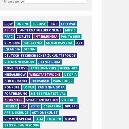
DPJW
ONLINE
EUROPA
TEXT
FESTIVAL
GLÜCK
LANTERNA FUTURI ONLINE
MUSIC
PRAG
GÖRLITZ
INTERMUNDIA
PANTA RHEI
RUMBURK
BOGATYNIA
SUMMERSPECIAL
ART
IQLANDIA
DESIGN
DEUTSCH-TSCHECHISCHER ZUKUNFTSFONDS
SEIFHENNERSDORF
JELENIA GÓRA
DONE BY LOVE
LANTERNA KIDS
HERRNHUT
NIEDAMIROW
WERKSTATTWOCHE
UTOPIA
PERFORMANCE
EBERSBACH
VARNSDORF
KONZERT
LÖBAU
KAMIENNA GÓRA
FORTBILDUNG
NEISSE FILMFESTIVAL
ZGORZELEC
SPRACHANIMATION
VIELFALT
LIBEREC
BGZ
FOTO
ČESKA LÍPA
GRUPPE
ART & SCIENCE
AKTIONSKUNST
SUMMER SPECIAL
FILM
THEATER
MUSIK
GROSSHENNERSDORF