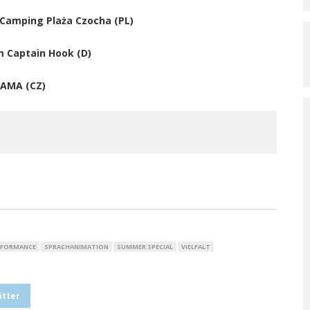
– Camping Plaża Czocha (PL)
m Captain Hook (D)
RAMA (CZ)
RFORMANCE
SPRACHANIMATION
SUMMER SPECIAL
VIELFALT
itter