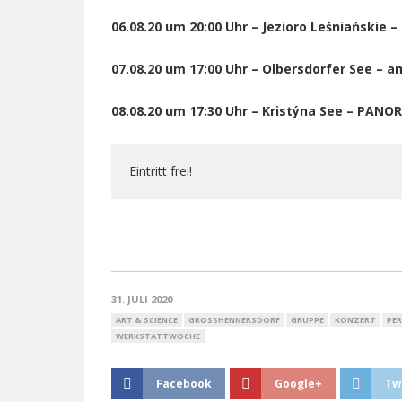
06.08.20 um 20:00 Uhr – Jezioro Leśniańskie 
07.08.20 um 17:00 Uhr – Olbersdorfer See – a
08.08.20 um 17:30 Uhr – Kristýna See – PANO
Eintritt frei!
31. JULI 2020
ART & SCIENCE
GROSSHENNERSDORF
GRUPPE
KONZERT
PE
WERKSTATTWOCHE
Facebook
Google+
Tw