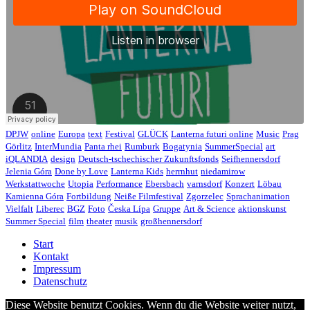
DPJW
online
Europa
text
Festival
GLÜCK
Lanterna futuri online
Music
Prag
Görlitz
InterMundia
Panta rhei
Rumburk
Bogatynia
SummerSpecial
art
iQLANDIA
design
Deutsch-tschechischer Zukunftsfonds
Seifhennersdorf
Jelenia Góra
Done by Love
Lanterna Kids
herrnhut
niedamirow
Werkstattwoche
Utopia
Performance
Ebersbach
varnsdorf
Konzert
Löbau
Kamienna Góra
Fortbildung
Neiße Filmfestival
Zgorzelec
Sprachanimation
Vielfalt
Liberec
BGZ
Foto
Česka Lípa
Gruppe
Art & Science
aktionskunst
Summer Special
film
theater
musik
großhennersdorf
Start
Kontakt
Impressum
Datenschutz
Diese Website benutzt Cookies. Wenn du die Website weiter nutzt,