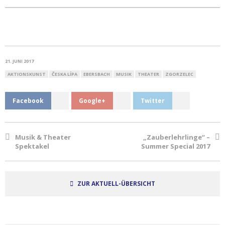
21. JUNI 2017
AKTIONSKUNST
ČESKA LÍPA
EBERSBACH
MUSIK
THEATER
ZGORZELEC
Facebook
Google+
Twitter
Musik & Theater
„Zauberlehrlinge“ –
Spektakel
Summer Special 2017
ZUR AKTUELL-ÜBERSICHT