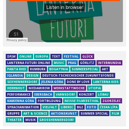
DPJW
ONLINE
EUROPA
TEXT
FESTIVAL
GLÜCK
LANTERNA FUTURI ONLINE
MUSIC
PRAG
GÖRLITZ
INTERMUNDIA
PANTA RHEI
RUMBURK
BOGATYNIA
SUMMERSPECIAL
ART
IQLANDIA
DESIGN
DEUTSCH-TSCHECHISCHER ZUKUNFTSFONDS
SEIFHENNERSDORF
JELENIA GÓRA
DONE BY LOVE
LANTERNA KIDS
HERRNHUT
NIEDAMIROW
WERKSTATTWOCHE
UTOPIA
PERFORMANCE
EBERSBACH
VARNSDORF
KONZERT
LÖBAU
KAMIENNA GÓRA
FORTBILDUNG
NEISSE FILMFESTIVAL
ZGORZELEC
SPRACHANIMATION
VIELFALT
LIBEREC
BGZ
FOTO
ČESKA LÍPA
GRUPPE
ART & SCIENCE
AKTIONSKUNST
SUMMER SPECIAL
FILM
THEATER
MUSIK
GROSSHENNERSDORF