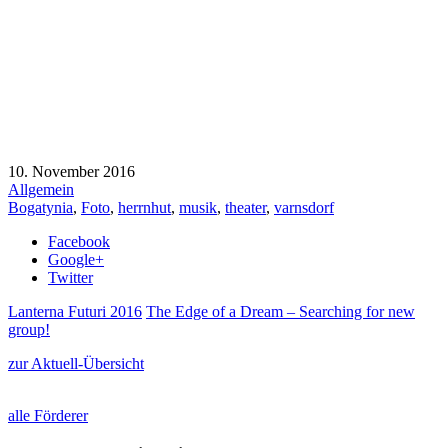
10. November 2016
Allgemein
Bogatynia
,
Foto
,
herrnhut
,
musik
,
theater
,
varnsdorf
Facebook
Google+
Twitter
Lanterna Futuri 2016
The Edge of a Dream – Searching for new
group!
zur Aktuell-Übersicht
alle Förderer