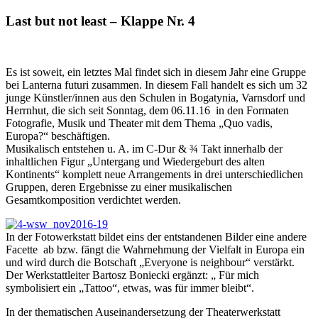
Last but not least – Klappe Nr. 4
Es ist soweit, ein letztes Mal findet sich in diesem Jahr eine Gruppe
bei Lanterna futuri zusammen. In diesem Fall handelt es sich um 32
junge Künstler/innen aus den Schulen in Bogatynia, Varnsdorf und
Herrnhut, die sich seit Sonntag, dem 06.11.16 in den Formaten
Fotografie, Musik und Theater mit dem Thema „Quo vadis,
Europa?“ beschäftigen.
Musikalisch entstehen u. A. im C-Dur & ¾ Takt innerhalb der
inhaltlichen Figur „Untergang und Wiedergeburt des alten
Kontinents“ komplett neue Arrangements in drei unterschiedlichen
Gruppen, deren Ergebnisse zu einer musikalischen
Gesamtkomposition verdichtet werden.
In der Fotowerkstatt bildet eins der entstandenen Bilder eine andere
Facette ab bzw. fängt die Wahrnehmung der Vielfalt in Europa ein
und wird durch die Botschaft „Everyone is neighbour“ verstärkt.
Der Werkstattleiter Bartosz Boniecki ergänzt: „ Für mich
symbolisiert ein „Tattoo“, etwas, was für immer bleibt“.
In der thematischen Auseinandersetzung der Theaterwerkstatt