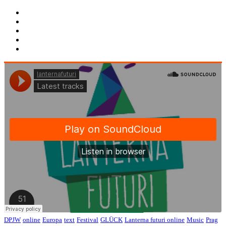
DPJW
online
Europa
text
Festival
GLÜCK
Lanterna futuri online
Music
Prag