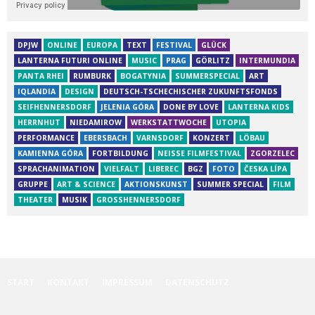
DPJW
ONLINE
EUROPA
TEXT
FESTIVAL
GLÜCK
LANTERNA FUTURI ONLINE
MUSIC
PRAG
GÖRLITZ
INTERMUNDIA
PANTA RHEI
RUMBURK
BOGATYNIA
SUMMERSPECIAL
ART
IQLANDIA
DESIGN
DEUTSCH-TSCHECHISCHER ZUKUNFTSFONDS
SEIFHENNERSDORF
JELENIA GÓRA
DONE BY LOVE
LANTERNA KIDS
HERRNHUT
NIEDAMIROW
WERKSTATTWOCHE
UTOPIA
PERFORMANCE
EBERSBACH
VARNSDORF
KONZERT
LÖBAU
KAMIENNA GÓRA
FORTBILDUNG
NEISSE FILMFESTIVAL
ZGORZELEC
SPRACHANIMATION
VIELFALT
LIBEREC
BGZ
FOTO
ČESKA LÍPA
GRUPPE
ART & SCIENCE
AKTIONSKUNST
SUMMER SPECIAL
FILM
THEATER
MUSIK
GROSSHENNERSDORF
START
KONTAKT
IMPRESSUM
DATENSCHUTZ