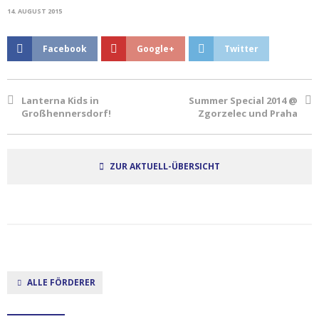
14. AUGUST 2015
Facebook
Google+
Twitter
Lanterna Kids in
Summer Special 2014 @
Großhennersdorf!
Zgorzelec und Praha
ZUR AKTUELL-ÜBERSICHT
ALLE FÖRDERER