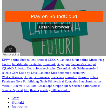
DPJW
online
Europa
text
Festival
GLÜCK
Lanterna futuri online
Music
Prag
Görlitz
InterMundia
Panta rhei
Rumburk
Bogatynia
SummerSpecial
art
iQLANDIA
design
Deutsch-tschechischer Zukunftsfonds
Seifhennersdorf
Jelenia Góra
Done by Love
Lanterna Kids
herrnhut
niedamirow
Werkstattwoche
Utopia
Performance
Ebersbach
varnsdorf
Konzert
Löbau
Kamienna Góra
Fortbildung
Neiße Filmfestival
Zgorzelec
Sprachanimation
Vielfalt
Liberec
BGZ
Foto
Česka Lípa
Gruppe
Art & Science
aktionskunst
Summer Special
film
theater
musik
großhennersdorf
Start
Kontakt
Impressum