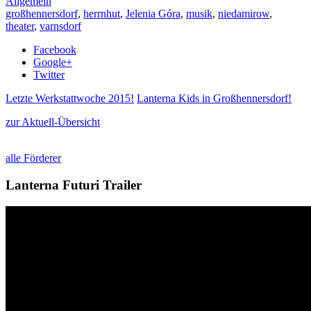
Allgemein
großhennersdorf
,
herrnhut
,
Jelenia Góra
,
musik
,
niedamirow
,
theater
,
varnsdorf
Facebook
Google+
Twitter
Letzte Werkstattwoche 2015!
Lanterna Kids in Großhennersdorf!
zur Aktuell-Übersicht
alle Förderer
Lanterna Futuri Trailer