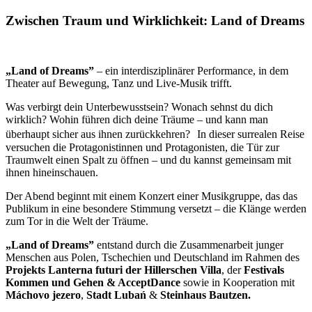
Zwischen Traum und Wirklichkeit: Land of Dreams
„Land of Dreams”
– ein interdisziplinärer Performance, in dem
Theater auf Bewegung, Tanz und Live-Musik trifft.
Was verbirgt dein Unterbewusstsein? Wonach sehnst du dich
wirklich? Wohin führen dich deine Träume – und kann man
überhaupt sicher aus ihnen zurückkehren? In dieser surrealen Reise
versuchen die Protagonistinnen und Protagonisten, die Tür zur
Traumwelt einen Spalt zu öffnen – und du kannst gemeinsam mit
ihnen hineinschauen.
Der Abend beginnt mit einem Konzert einer Musikgruppe, das das
Publikum in eine besondere Stimmung versetzt – die Klänge werden
zum Tor in die Welt der Träume.
„Land of Dreams”
entstand durch die Zusammenarbeit junger
Menschen aus Polen, Tschechien und Deutschland im Rahmen des
Projekts Lanterna futuri der Hillerschen Villa
, der
Festivals
Kommen und Gehen & AcceptDance
sowie in Kooperation mit
Máchovo jezero
,
Stadt Lubań
&
Steinhaus Bautzen.