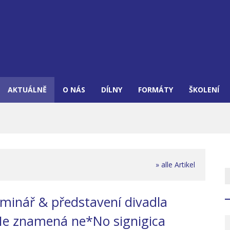
AKTUÁLNĚ
O NÁS
DÍLNY
FORMÁTY
ŠKOLENÍ
» alle Artikel
seminář & představení divadla
e znamená ne*No signigica