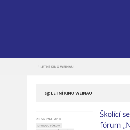
LETNÍ KINO WEINAU
/
Tag:
LETNÍ KINO WEINAU
Školící 
23. SRPNA 2018
fórum „N
DIVADLO FÓRUM