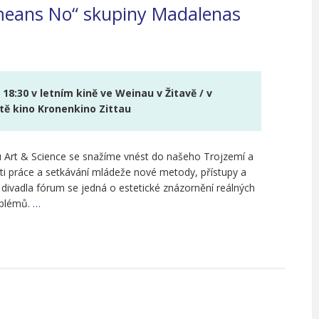
eans No“ skupiny Madalenas
 18:30 v letním kině ve Weinau v Žitavě / v
tě kino Kronenkino Zittau
u Art & Science se snažíme vnést do našeho Trojzemí a
ti práce a setkávání mládeže nové metody, přístupy a
 divadla fórum se jedná o estetické znázornění reálných
roblémů.
…