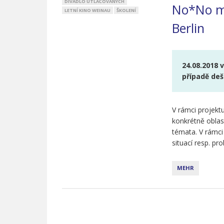
DIVADLO UTLAČOVANÝCH
No*No m
LETNÍ KINO WEINAU
ŠKOLENÍ
Berlin
24.08.2018 v
případě deš
V rámci projekt
konkrétně oblas
témata. V rámci
situací resp. p
MEHR