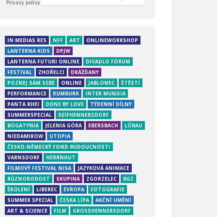
IN MEDIAS RES
NFF
ART
ONLINEWORKSHOP
LANTERNA KIDS
DPJW
LANTERNA FUTURI ONLINE
DIVADLO FÓRUM
FESTIVAL
ZHOŘELCI
DRÁŽĎANY
POZNEJ SÁM SEBE
ONLINE
JABLONEC
ŠTĚSTÍ
PERFORMANCE
RUMBURK
INTER MUNDIA
PANTA RHEI
DONE BY LOVE
TÝDENNÍ DÍLNY
SUMMERSPECIAL
SEIFHENNERSDORF
BOGATYNIA
JELENIA GÓRA
EBERSBACH
LÖBAU
NIEDAMIROW
UTOPIA
ČESKO-NĚMECKÝ FOND BUDOUCNOSTI
VARNSDORF
HERRNHUT
FILMOVÝ FESTIVAL NISA
JAZYKOVÁ ANIMACE
RŮZNORODOST
SKUPINA
ZGORZELEC
BGZ
ŠKOLENÍ
LIBEREC
EVROPA
FOTOGRAFIE
SUMMER SPECIAL
ČESKA LÍPA
AKČNÍ UMĚNÍ
ART & SCIENCE
FILM
GROSSHENNERSDORF