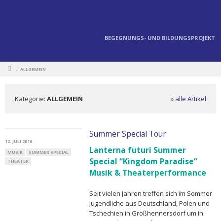
BEGEGNUNGS- UND BILDUNGSPROJEKT
ALLGEMEIN
/
Kategorie:
ALLGEMEIN
» alle Artikel
Summer Special Tour
12. JULI 2016
Lanterna futuri Summer
MUSIK
SUMMER SPECIAL
Special “Kingdom Paradise”
THEATER
Musik & Theaterperformance
Seit vielen Jahren treffen sich im Sommer
Jugendliche aus Deutschland, Polen und
Tschechien in Großhennersdorf um in