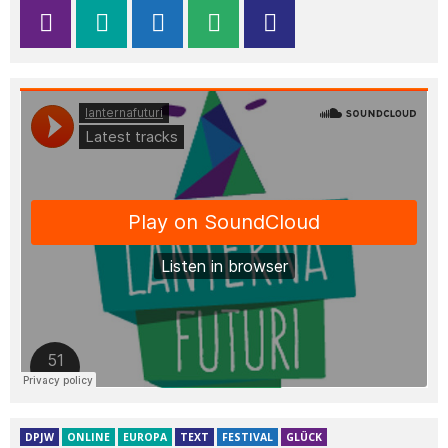
DPJW
ONLINE
EUROPA
TEXT
FESTIVAL
GLÜCK