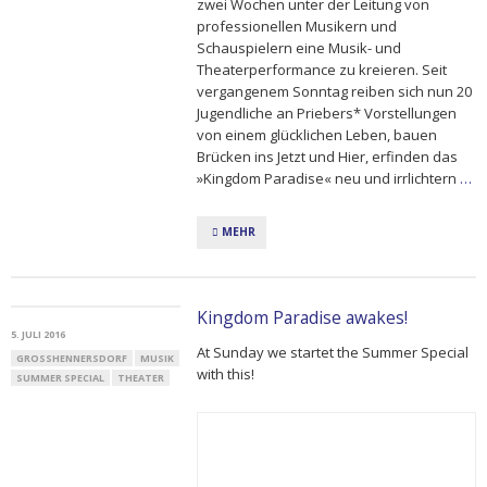
zwei Wochen unter der Leitung von
professionellen Musikern und
Schauspielern eine Musik- und
Theaterperformance zu kreieren. Seit
vergangenem Sonntag reiben sich nun 20
Jugendliche an Priebers* Vorstellungen
von einem glücklichen Leben, bauen
Brücken ins Jetzt und Hier, erfinden das
»Kingdom Paradise« neu und irrlichtern
…
MEHR
Kingdom Paradise awakes!
5. JULI 2016
At Sunday we startet the Summer Special
GROSSHENNERSDORF
MUSIK
with this!
SUMMER SPECIAL
THEATER