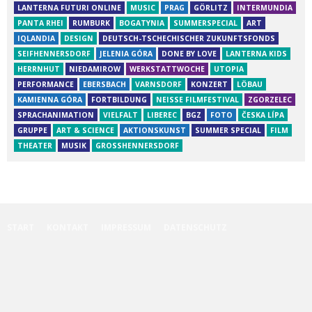
LANTERNA FUTURI ONLINE
MUSIC
PRAG
GÖRLITZ
INTERMUNDIA
PANTA RHEI
RUMBURK
BOGATYNIA
SUMMERSPECIAL
ART
IQLANDIA
DESIGN
DEUTSCH-TSCHECHISCHER ZUKUNFTSFONDS
SEIFHENNERSDORF
JELENIA GÓRA
DONE BY LOVE
LANTERNA KIDS
HERRNHUT
NIEDAMIROW
WERKSTATTWOCHE
UTOPIA
PERFORMANCE
EBERSBACH
VARNSDORF
KONZERT
LÖBAU
KAMIENNA GÓRA
FORTBILDUNG
NEISSE FILMFESTIVAL
ZGORZELEC
SPRACHANIMATION
VIELFALT
LIBEREC
BGZ
FOTO
ČESKA LÍPA
GRUPPE
ART & SCIENCE
AKTIONSKUNST
SUMMER SPECIAL
FILM
THEATER
MUSIK
GROSSHENNERSDORF
START
KONTAKT
IMPRESSUM
DATENSCHUTZ