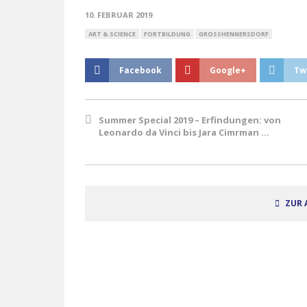
10. FEBRUAR 2019
ART & SCIENCE
FORTBILDUNG
GROSSHENNERSDORF
Facebook
Google+
Tw
Summer Special 2019 – Erfindungen: von
Leonardo da Vinci bis Jara Cimrman …
ZUR 