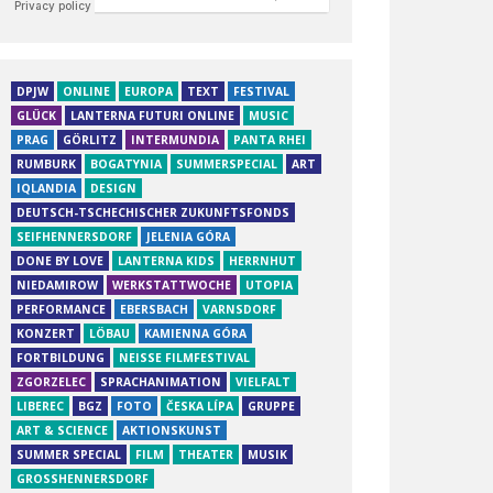
DPJW
ONLINE
EUROPA
TEXT
FESTIVAL
GLÜCK
LANTERNA FUTURI ONLINE
MUSIC
PRAG
GÖRLITZ
INTERMUNDIA
PANTA RHEI
RUMBURK
BOGATYNIA
SUMMERSPECIAL
ART
IQLANDIA
DESIGN
DEUTSCH-TSCHECHISCHER ZUKUNFTSFONDS
SEIFHENNERSDORF
JELENIA GÓRA
DONE BY LOVE
LANTERNA KIDS
HERRNHUT
NIEDAMIROW
WERKSTATTWOCHE
UTOPIA
PERFORMANCE
EBERSBACH
VARNSDORF
KONZERT
LÖBAU
KAMIENNA GÓRA
FORTBILDUNG
NEISSE FILMFESTIVAL
ZGORZELEC
SPRACHANIMATION
VIELFALT
LIBEREC
BGZ
FOTO
ČESKA LÍPA
GRUPPE
ART & SCIENCE
AKTIONSKUNST
SUMMER SPECIAL
FILM
THEATER
MUSIK
GROSSHENNERSDORF