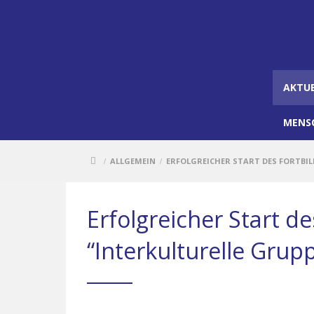
AKTU
MENS
ALLGEMEIN
ERFOLGREICHER START DES FORTBIL
/
/
Erfolgreicher Start d
“Interkulturelle Grup