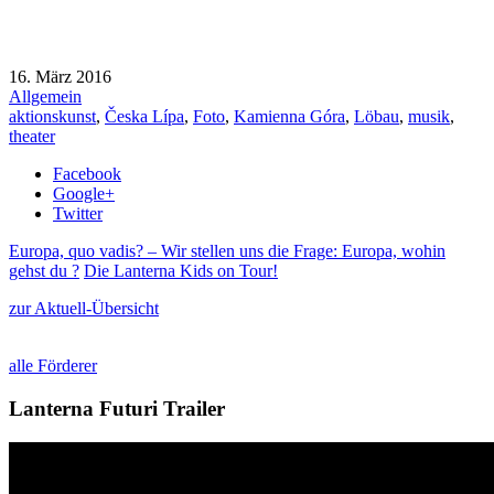
16. März 2016
Allgemein
aktionskunst
,
Česka Lípa
,
Foto
,
Kamienna Góra
,
Löbau
,
musik
,
theater
Facebook
Google+
Twitter
Europa, quo vadis? – Wir stellen uns die Frage: Europa, wohin
gehst du ?
Die Lanterna Kids on Tour!
zur Aktuell-Übersicht
alle Förderer
Lanterna Futuri Trailer