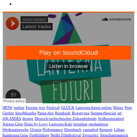
DPJW
online
Europa
text
Festival
GLÜCK
Lanterna futuri online
Music
Prag
Görlitz
InterMundia
Panta rhei
Rumburk
Bogatynia
SummerSpecial
art
iQLANDIA
design
Deutsch-tschechischer Zukunftsfonds
Seifhennersdorf
Jelenia Góra
Done by Love
Lanterna Kids
herrnhut
niedamirow
Werkstattwoche
Utopia
Performance
Ebersbach
varnsdorf
Konzert
Löbau
Kamienna Góra
Fortbildung
Neiße Filmfestival
Zgorzelec
Sprachanimation