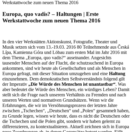
Werkstattwoche zum neuen Thema 2016
Europa, quo vadis? – Haltungen | Erste
Werkstattwoche zum neuen Thema 2016
In den vier Werkstätten Aktionskunst, Fotografie, Theater und
Musik setzen sich vom 13.-19.03. 2016 80 Teilnehmende aus Česká
Lípa, Kamienna Góra und Löbau zum ersten Mal im Jahr 2016 mit
dem Thema „Europa, quo vadis?“ auseinander. Angesichts
tausender Menschen auf der Flucht, die schutzsuchend in Europa
ankommen, sind wir heute als Gesellschaften und als Menschen in
Europa gefragt, mit dieser Situation umzugehen und eine
Haltung
einzunehmen. Dem demokratischen Selbstverständnis folgend gilt
der Imperativ
„Die Würde des Menschen ist unantastbar“
. Was
aber bedeutet die Würde des Menschen
, ein würdiges Leben? Damit
stellt sich die Frage nach unserem Verhältnis zu Fremden und nach
unseren Werten und normativen Grundsätzen. Wenn wir die
Erfahrungen, die wir im Versöhnungsprozess der letzten Jahre
zwischen „Tschechen“, „Deutschen“ und „Polen“ gesammelt haben,
zu Grunde legen, wissen wir heute, dass es nicht die Deutschen oder
die Tschechen und die Polen gibt, sondern wir haben gelernt zu
differenzieren, zu kontextualisieren. Aktuell zeichnen sich in Europa
neue Zuordnungen ab, in denen Gegensätze betont werden. Fällt