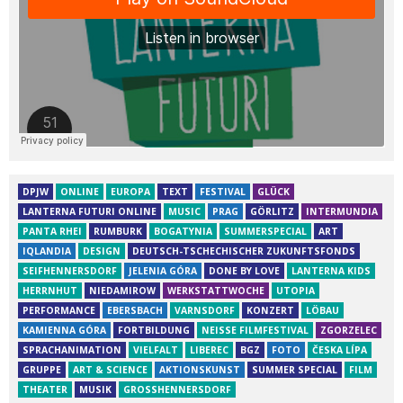
DPJW
ONLINE
EUROPA
TEXT
FESTIVAL
GLÜCK
LANTERNA FUTURI ONLINE
MUSIC
PRAG
GÖRLITZ
INTERMUNDIA
PANTA RHEI
RUMBURK
BOGATYNIA
SUMMERSPECIAL
ART
IQLANDIA
DESIGN
DEUTSCH-TSCHECHISCHER ZUKUNFTSFONDS
SEIFHENNERSDORF
JELENIA GÓRA
DONE BY LOVE
LANTERNA KIDS
HERRNHUT
NIEDAMIROW
WERKSTATTWOCHE
UTOPIA
PERFORMANCE
EBERSBACH
VARNSDORF
KONZERT
LÖBAU
KAMIENNA GÓRA
FORTBILDUNG
NEISSE FILMFESTIVAL
ZGORZELEC
SPRACHANIMATION
VIELFALT
LIBEREC
BGZ
FOTO
ČESKA LÍPA
GRUPPE
ART & SCIENCE
AKTIONSKUNST
SUMMER SPECIAL
FILM
THEATER
MUSIK
GROSSHENNERSDORF