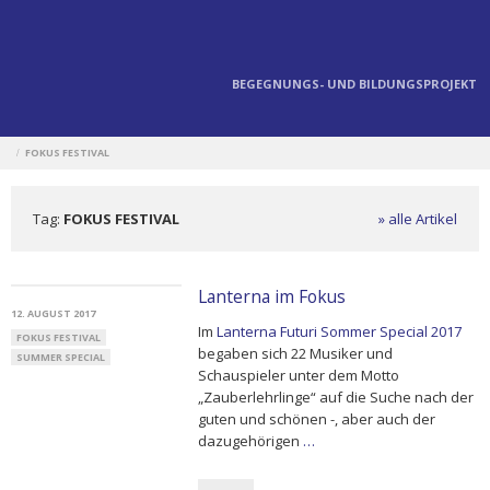
BEGEGNUNGS- UND BILDUNGSPROJEKT
FOKUS FESTIVAL
/
Tag:
FOKUS FESTIVAL
» alle Artikel
Lanterna im Fokus
12. AUGUST 2017
Im
Lanterna Futuri Sommer Special 2017
FOKUS FESTIVAL
begaben sich 22 Musiker und
SUMMER SPECIAL
Schauspieler unter dem Motto
„Zauberlehrlinge“ auf die Suche nach der
guten und schönen -, aber auch der
dazugehörigen
…