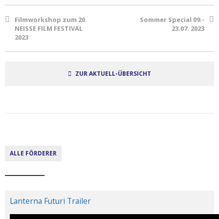
Filmworkshop zum 20.
Sommer Special 09.-
NEISSE FILM FESTIVAL
23.07. 2023
2023
ZUR AKTUELL-ÜBERSICHT
ALLE FÖRDERER
Lanterna Futuri Trailer