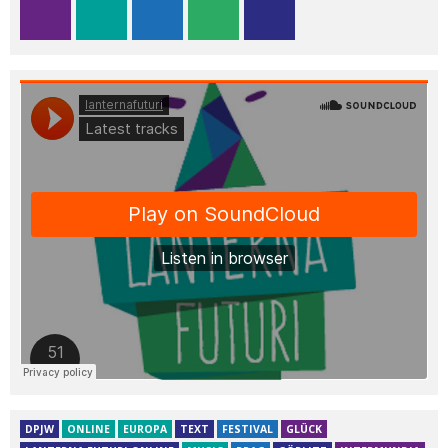
DPJW
ONLINE
EUROPA
TEXT
FESTIVAL
GLÜCK