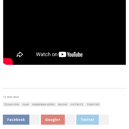
12. MAI 2023
ČESKA LÍPA
FILM
KAMIENNA GÓRA
MUSIK
OSTRITZ
THEATER
Facebook
Google+
Twitter