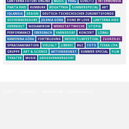
LANTERNA FUTURI ONLINE
MUSIC
PRAG
GÖRLITZ
INTERMUNDIA
PANTA RHEI
RUMBURK
BOGATYNIA
SUMMERSPECIAL
ART
IQLANDIA
DESIGN
DEUTSCH-TSCHECHISCHER ZUKUNFTSFONDS
SEIFHENNERSDORF
JELENIA GÓRA
DONE BY LOVE
LANTERNA KIDS
HERRNHUT
NIEDAMIROW
WERKSTATTWOCHE
UTOPIA
PERFORMANCE
EBERSBACH
VARNSDORF
KONZERT
LÖBAU
KAMIENNA GÓRA
FORTBILDUNG
NEISSE FILMFESTIVAL
ZGORZELEC
SPRACHANIMATION
VIELFALT
LIBEREC
BGZ
FOTO
ČESKA LÍPA
GRUPPE
ART & SCIENCE
AKTIONSKUNST
SUMMER SPECIAL
FILM
THEATER
MUSIK
GROSSHENNERSDORF
START
KONTAKT
IMPRESSUM
DATENSCHUTZ