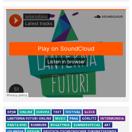
DPJW
ONLINE
EUROPA
TEXT
FESTIVAL
GLÜCK
LANTERNA FUTURI ONLINE
MUSIC
PRAG
GÖRLITZ
INTERMUNDIA
PANTA RHEI
RUMBURK
BOGATYNIA
SUMMERSPECIAL
ART
IQLANDIA
DESIGN
DEUTSCH-TSCHECHISCHER ZUKUNFTSFONDS