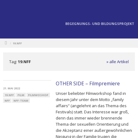
BEGEGNUNGS- UND BILDUNGSPROJEKT
19.NFF
/
Tag:
19.NFF
» alle Artikel
OTHER SIDE – Filmpremiere
21. MAI 2022
Unser beliebter Filmworkshop fand in
19.NFF
FILM
FILMWOSHOP
diesem Jahr unter dem Motto „family
NFF
NFF-TEAM
affairs“ (angelehnt an das Thema des
Festivals) statt. Das Interesse war groß,
denn das immer wieder brennende
Thema der sexuellen Orientierung und
die Akzeptanz einer außergewöhnlichen
Neigung in der Familie trugen die