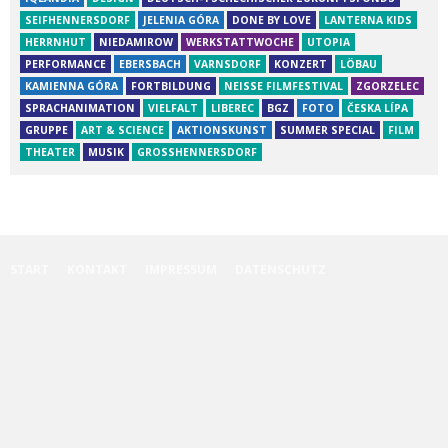
SEIFHENNERSDORF
JELENIA GÓRA
DONE BY LOVE
LANTERNA KIDS
HERRNHUT
NIEDAMIROW
WERKSTATTWOCHE
UTOPIA
PERFORMANCE
EBERSBACH
VARNSDORF
KONZERT
LÖBAU
KAMIENNA GÓRA
FORTBILDUNG
NEISSE FILMFESTIVAL
ZGORZELEC
SPRACHANIMATION
VIELFALT
LIBEREC
BGZ
FOTO
ČESKA LÍPA
GRUPPE
ART & SCIENCE
AKTIONSKUNST
SUMMER SPECIAL
FILM
THEATER
MUSIK
GROSSHENNERSDORF
START
KONTAKT
IMPRESSUM
DATENSCHUTZ
Diese Website benutzt Cookies. Wenn du die Website weiter nutzt, gehen