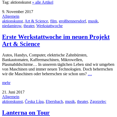
Tag:
aktionskunst
» alle Artikel
9. November 2017
Allgemein
aktionskunst
,
Art & Science
,
film
,
großhennersdorf
,
musik
,
niedamirow
,
theater
,
Werkstattwoche
Erste Werkstattwoche im neuen Projekt
Art & Science
Autos, Handys, Computer, elektrische Zahnbürsten,
Bankautomaten, Kaffeemaschinen, Mikrowellen,
Plasmabildschirme… In unserem täglichen Leben sind wir umgeben
von Maschinen und immer neuen Technologien. Doch beherrschen
wir die Maschinen oder beherrschen sie schon uns?
…
mehr
21. Juni 2017
Allgemein
aktionskunst
,
Česka Lípa
,
Ebersbach
,
musik
,
theater
,
Zgorzelec
Lanterna on Tour