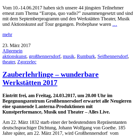
Vom 10.-14.06.2017 haben sich unsere 44 jüngsten Teilnehmer
erneut zum Thema “Europa, quo vadis?” zusammengesetzt und sind
mit dem Septemberprogramm und den Werkstätten Theater, Musik
und Aktionskunst auf Tour gegangen. Probephase waren
…
mehr
23. März 2017
Allgemein
aktionskunst
,
großhennersdorf
,
musik
,
Rumburk
,
Seifhennersdorf
,
theater
,
Zgorzelec
Zauberlehrlinge – wunderbare
Werkstätten 2017
Eintritt frei, am Freitag, 24.03.2017, um 20.00 Uhr im
Begegnungszentrum Großhennersdorf erwartet alle Neugieren
eine spannende Lanterna-Produktionen mit
Kunstperformance, Musik und Theater – Alles Live.
Am 22. März 1832 starb einer der bedeutendsten Repräsentanten
deutschsprachiger Dichtung, Johann Wolfgang von Goethe. 185
Jahre später, am 22. März 2017, wird Großhennersdorf vom