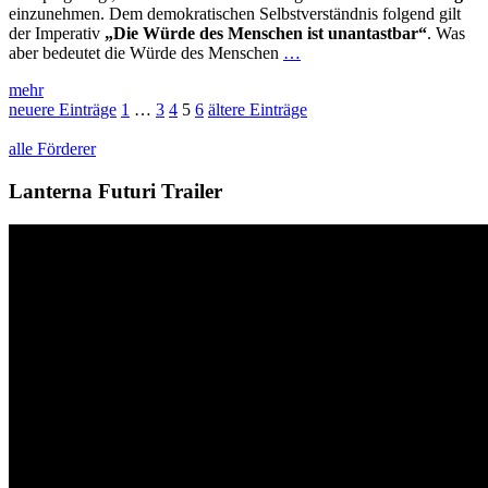
einzunehmen. Dem demokratischen Selbstverständnis folgend gilt
der Imperativ
„Die Würde des Menschen ist unantastbar“
. Was
aber bedeutet die Würde des Menschen
…
mehr
neuere Einträge
1
…
3
4
5
6
ältere Einträge
alle Förderer
Lanterna Futuri Trailer