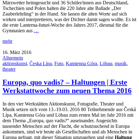
Märzwetter heimgesucht und 36 Schüler/innen aus Deutschland,
Tschechien und Polen halten die 220 Jahre alte Ballade „Der
Zauberlehrling“ in der Hand. Sie lassen die alten Worte auf sich
wirken und interpretieren, was der Dichter damit sagen wollte. Es ist
die erste Lanterna-futuri-Woche des Jahres 2017, diesmal für die
Gymnasien aus
…
mehr
16. März 2016
Allgemein
aktionskunst
,
Česka Lípa
,
Foto
,
Kamienna Góra
,
Löbau
,
musik
,
theater
Europa, quo vadis? – Haltungen | Erste
Werkstattwoche zum neuen Thema 2016
In den vier Werkstätten Aktionskunst, Fotografie, Theater und
Musik setzen sich vom 13.-19.03. 2016 80 Teilnehmende aus Česká
Lípa, Kamienna Góra und Löbau zum ersten Mal im Jahr 2016 mit
dem Thema „Europa, quo vadis?“ auseinander. Angesichts
tausender Menschen auf der Flucht, die schutzsuchend in Europa
ankommen, sind wir heute als Gesellschaften und als Menschen in
Europa gefragt, mit dieser Situation umzugehen und eine
Haltung