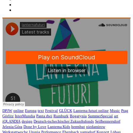
DPJW
online
Europa
text
Festival
GLÜCK
Lanterna futuri online
Music
Prag
Görlitz
InterMundia
Panta rhei
Rumburk
Bogatynia
SummerSpecial
art
iQLANDIA
design
Deutsch-tschechischer Zukunftsfonds
Seifhennersdorf
Jelenia Góra
Done by Love
Lanterna Kids
herrnhut
niedamirow
Werkstattwoche
Utopia
Performance
Ebersbach
varnsdorf
Konzert
Löbau