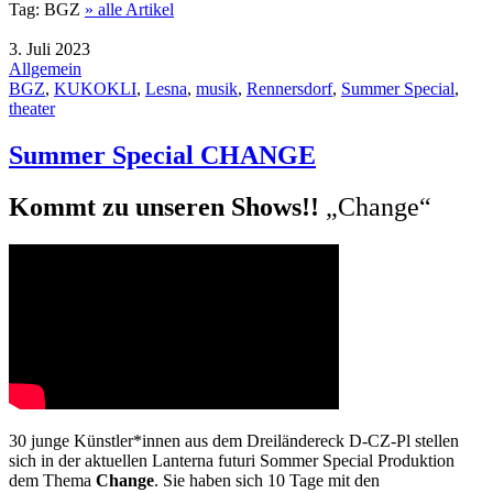
Tag:
BGZ
» alle Artikel
3. Juli 2023
Allgemein
BGZ
,
KUKOKLI
,
Lesna
,
musik
,
Rennersdorf
,
Summer Special
,
theater
Summer Special CHANGE
Kommt zu unseren Shows!!
„Change“
30 junge Künstler*innen aus dem Dreiländereck D-CZ-Pl stellen
sich in der aktuellen Lanterna futuri Sommer Special Produktion
dem Thema
Change
. Sie haben sich 10 Tage mit den