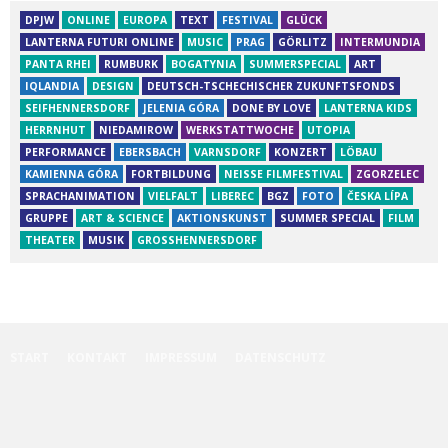
DPJW
ONLINE
EUROPA
TEXT
FESTIVAL
GLÜCK
LANTERNA FUTURI ONLINE
MUSIC
PRAG
GÖRLITZ
INTERMUNDIA
PANTA RHEI
RUMBURK
BOGATYNIA
SUMMERSPECIAL
ART
IQLANDIA
DESIGN
DEUTSCH-TSCHECHISCHER ZUKUNFTSFONDS
SEIFHENNERSDORF
JELENIA GÓRA
DONE BY LOVE
LANTERNA KIDS
HERRNHUT
NIEDAMIROW
WERKSTATTWOCHE
UTOPIA
PERFORMANCE
EBERSBACH
VARNSDORF
KONZERT
LÖBAU
KAMIENNA GÓRA
FORTBILDUNG
NEISSE FILMFESTIVAL
ZGORZELEC
SPRACHANIMATION
VIELFALT
LIBEREC
BGZ
FOTO
ČESKA LÍPA
GRUPPE
ART & SCIENCE
AKTIONSKUNST
SUMMER SPECIAL
FILM
THEATER
MUSIK
GROSSHENNERSDORF
START
KONTAKT
IMPRESSUM
DATENSCHUTZ