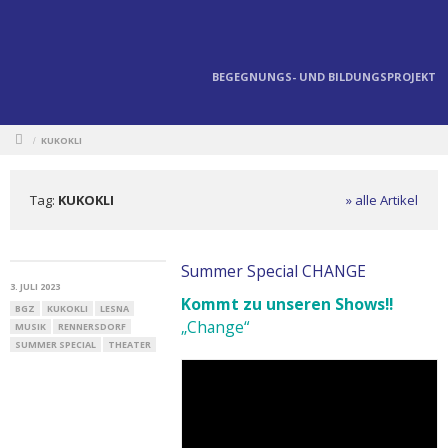
BEGEGNUNGS- UND BILDUNGSPROJEKT
KUKOKLI
/
Tag:
KUKOKLI
» alle Artikel
Summer Special CHANGE
3. JULI 2023
Kommt zu unseren Shows!!
BGZ
KUKOKLI
LESNA
„Change“
MUSIK
RENNERSDORF
SUMMER SPECIAL
THEATER