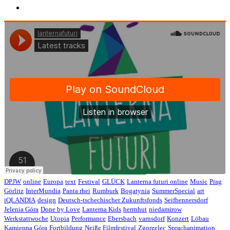
DPJW
online
Europa
text
Festival
GLÜCK
Lanterna futuri online
Music
Prag
Görlitz
InterMundia
Panta rhei
Rumburk
Bogatynia
SummerSpecial
art
iQLANDIA
design
Deutsch-tschechischer Zukunftsfonds
Seifhennersdorf
Jelenia Góra
Done by Love
Lanterna Kids
herrnhut
niedamirow
Werkstattwoche
Utopia
Performance
Ebersbach
varnsdorf
Konzert
Löbau
Kamienna Góra
Fortbildung
Neiße Filmfestival
Zgorzelec
Sprachanimation