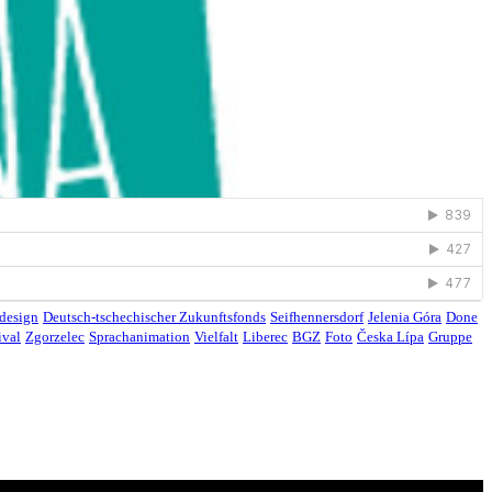
design
Deutsch-tschechischer Zukunftsfonds
Seifhennersdorf
Jelenia Góra
Done
ival
Zgorzelec
Sprachanimation
Vielfalt
Liberec
BGZ
Foto
Česka Lípa
Gruppe