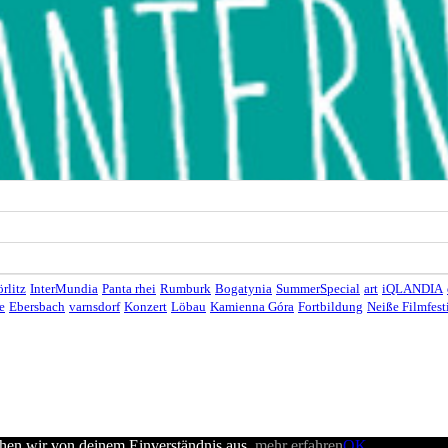
rlitz
InterMundia
Panta rhei
Rumburk
Bogatynia
SummerSpecial
art
iQLANDIA
e
Ebersbach
varnsdorf
Konzert
Löbau
Kamienna Góra
Fortbildung
Neiße Filmfest
ehen wir von deinem Einverständnis aus.
mehr erfahren
OK