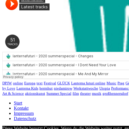
DPJW
online
Europa
text
Festival
GLÜCK
Lanterna futuri online
Music
Prag
Gö
by Love
Lanterna Kids
herrnhut
niedamirow
Werkstattwoche
Utopia
Performanc
Art & Science
aktionskunst
Summer Special
film
theater
musik
großhennersdorf
Start
Kontakt
Impressum
Datenschutz
Diese Website benutzt Cookies. Wenn du die Website weiter nutzt, g