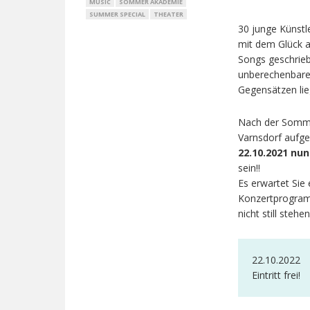
MUSIC
SOMMER AKADEMIE
SUMMER SPECIAL
THEATER
30 junge Künstl
mit dem Glück a
Songs geschrie
unberechenbaren
Gegensätzen lie
Nach der Sommer
Varnsdorf aufge
22.10.2021
nun
sein!!
Es erwartet Sie
Konzertprogramm
nicht still steh
22.10.2022
Eintritt frei!