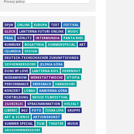
DPJW
ONLINE
EUROPA
TEXT
FESTIVAL
GLÜCK
LANTERNA FUTURI ONLINE
MUSIC
PRAG
GÖRLITZ
INTERMUNDIA
PANTA RHEI
RUMBURK
BOGATYNIA
SUMMERSPECIAL
ART
IQLANDIA
DESIGN
DEUTSCH-TSCHECHISCHER ZUKUNFTSFONDS
SEIFHENNERSDORF
JELENIA GÓRA
DONE BY LOVE
LANTERNA KIDS
HERRNHUT
NIEDAMIROW
WERKSTATTWOCHE
UTOPIA
PERFORMANCE
EBERSBACH
VARNSDORF
KONZERT
LÖBAU
KAMIENNA GÓRA
FORTBILDUNG
NEISSE FILMFESTIVAL
ZGORZELEC
SPRACHANIMATION
VIELFALT
LIBEREC
BGZ
FOTO
ČESKA LÍPA
GRUPPE
ART & SCIENCE
AKTIONSKUNST
SUMMER SPECIAL
FILM
THEATER
MUSIK
GROSSHENNERSDORF