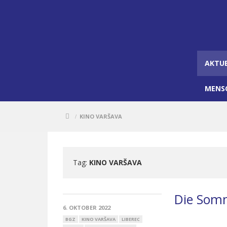
AKTU
MENS
KINO VARŠAVA
/
Tag:
KINO VARŠAVA
Die Som
6. OKTOBER 2022
BGZ
KINO VARŠAVA
LIBEREC