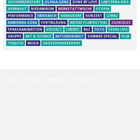
SEIFHENNERSDORF
JELENIA GÓRA
DONE BY LOVE
LANTERNA KIDS
HERRNHUT
NIEDAMIROW
WERKSTATTWOCHE
UTOPIA
PERFORMANCE
EBERSBACH
VARNSDORF
KONZERT
LÖBAU
KAMIENNA GÓRA
FORTBILDUNG
NEISSE FILMFESTIVAL
ZGORZELEC
SPRACHANIMATION
VIELFALT
LIBEREC
BGZ
FOTO
ČESKA LÍPA
GRUPPE
ART & SCIENCE
AKTIONSKUNST
SUMMER SPECIAL
FILM
THEATER
MUSIK
GROSSHENNERSDORF
START
KONTAKT
IMPRESSUM
DATENSCHUTZ
Diese Website benutzt Cookies. Wenn du die Website weiter nutzt, gehen
wir von deinem Einverständnis aus.
mehr erfahren
OK