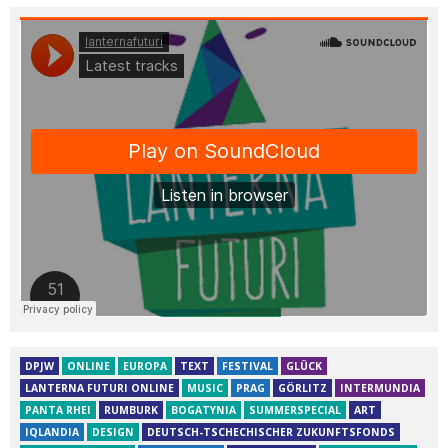
DPJW
ONLINE
EUROPA
TEXT
FESTIVAL
GLÜCK
LANTERNA FUTURI ONLINE
MUSIC
PRAG
GÖRLITZ
INTERMUNDIA
PANTA RHEI
RUMBURK
BOGATYNIA
SUMMERSPECIAL
ART
IQLANDIA
DESIGN
DEUTSCH-TSCHECHISCHER ZUKUNFTSFONDS