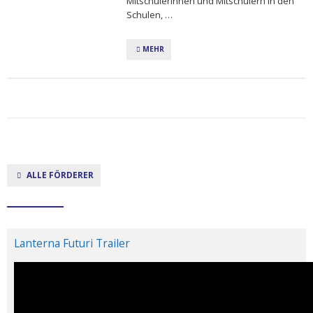
Mitschülerinnen und Mitschülern in den
Schulen,
…
MEHR
ALLE FÖRDERER
Lanterna Futuri Trailer