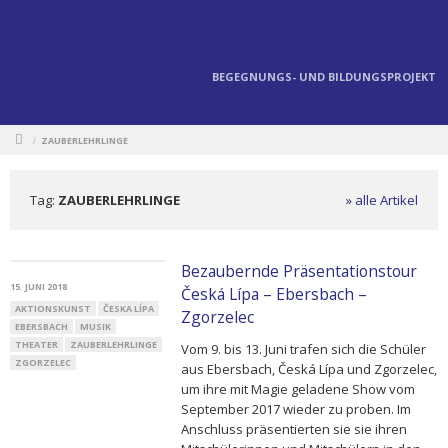
BEGEGNUNGS- UND BILDUNGSPROJEKT
ZAUBERLEHRLINGE
/
Tag:
ZAUBERLEHRLINGE
» alle Artikel
Bezaubernde Präsentationstour
15. JUNI 2018
Česká Lípa – Ebersbach –
AKTIONSKUNST
ČESKA LÍPA
Zgorzelec
EBERSBACH
MUSIK
THEATER
ZAUBERLEHRLINGE
Vom 9. bis 13. Juni trafen sich die Schüler
ZGORZELEC
aus Ebersbach, Česká Lípa und Zgorzelec,
um ihre mit Magie geladene Show vom
September 2017 wieder zu proben. Im
Anschluss präsentierten sie sie ihren