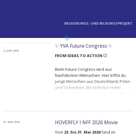
BEGEGNUNGS- UND BILDUNGSPROJEKT
✨ YVA Future Congress ✨
2. JUNI 2026
FROM IDEAS TO ACTION
💥
Beim Future Congress wird aus
Nachdenken Mitmachen. Hier triffst du
junge Menschen aus Deutschland, Polen
und Tschechien, die nicht nur reden
wollen – sondern verändern. Gemeinsam
entwickelt ihr Ideen, stellt Fragen,
diskutiert, widersprecht, inspiriert euch.
Und vor allem: Ihr bringt Dinge ins Rollen.
HOVERFLY I NFF 2026 Movie
31. MAI 2026
Egal, ob du schon eine klare Vision hast
oder einfach neugierig bist – Du bist
Vom
23. bis 31. Mai 2026
fand im